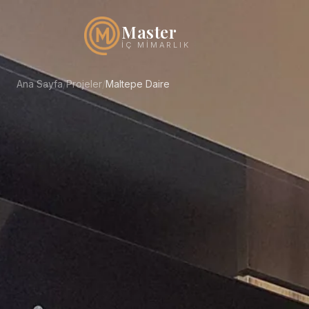
Master
İÇ MIMARLIK
Ana Sayfa
/
Projeler
/
Maltepe Daire