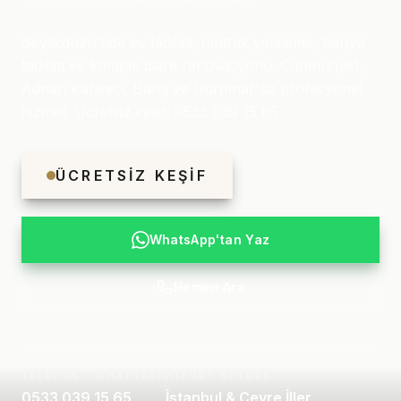
Beylikdüzü'nde ev tadilati, mutfak yenileme, banyo
tadilatı ve komple daire renovasyonu. Cumhuriyet,
Adnan Kahveci, Barış ve Gürpınar'da profesyonel
hizmet. Ücretsiz keşif: 0533 039 15 65
ÜCRETSIZ KEŞIF
WhatsApp'tan Yaz
Hemen Ara
TELEFON / WHATSAPP
HIZMET BÖLGESI
0533 039 15 65
İstanbul & Çevre İller