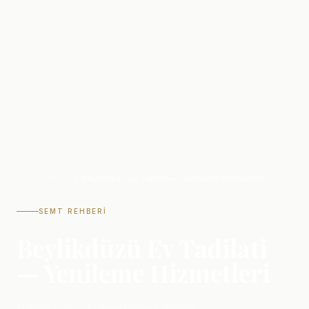
Ana Sayfa
/
Blog
/
Beylikdüzü Ev Tadilati — Yenileme Hizmetleri
SEMT REHBERI
Beylikdüzü Ev Tadilati
— Yenileme Hizmetleri
15 Nisan 2026
·
7 dk okuma
·
Master İç Mimarlık