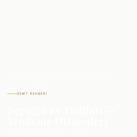
Ana Sayfa
/
Blog
/
Beyoğlu Ev Tadilati — Yenileme Hizmetleri
SEMT REHBERI
Beyoğlu Ev Tadilati —
Yenileme Hizmetleri
15 Nisan 2026
·
7 dk okuma
·
Master İç Mimarlık