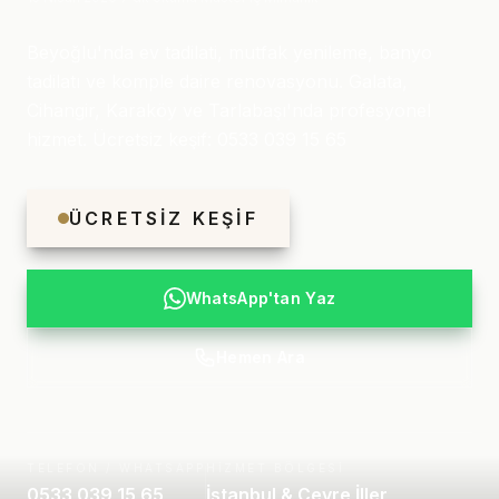
Beyoğlu'nda ev tadilati, mutfak yenileme, banyo
tadilatı ve komple daire renovasyonu. Galata,
Cihangir, Karaköy ve Tarlabaşı'nda profesyonel
hizmet. Ücretsiz keşif: 0533 039 15 65
ÜCRETSIZ KEŞIF
WhatsApp'tan Yaz
Hemen Ara
TELEFON / WHATSAPP
HIZMET BÖLGESI
0533 039 15 65
İstanbul & Çevre İller