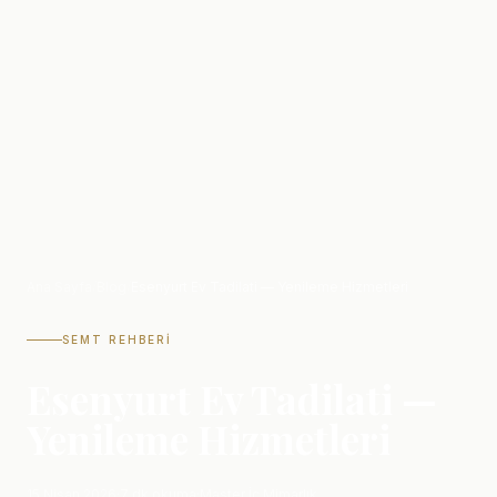
Ana Sayfa
/
Blog
/
Esenyurt Ev Tadilati — Yenileme Hizmetleri
SEMT REHBERI
Esenyurt Ev Tadilati —
Yenileme Hizmetleri
15 Nisan 2026
·
7 dk okuma
·
Master İç Mimarlık