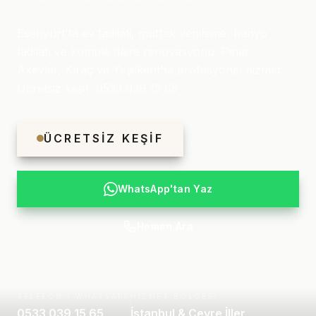
Esenyurt'ta ev tadilati, mutfak yenileme, banyo
tadilatı ve komple daire renovasyonu. Pınar,
Akevler, Kıraç ve Yeşilkent'te profesyonel hizmet.
Ücretsiz keşif: 0533 039 15 65
ÜCRETSIZ KEŞIF
WhatsApp'tan Yaz
Hemen Ara
TELEFON / WHATSAPP
HIZMET BÖLGESI
0533 039 15 65
İstanbul & Çevre İller