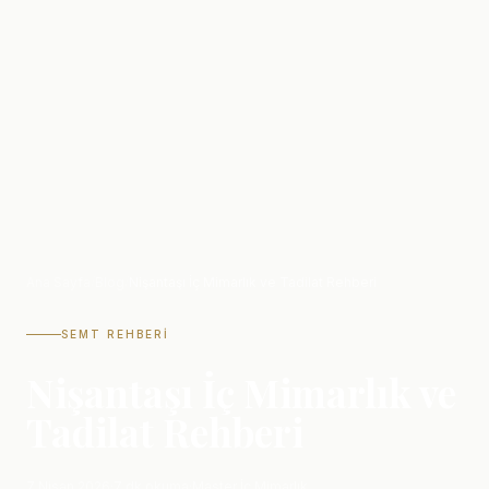
Ana Sayfa
/
Blog
/
Nişantaşı İç Mimarlık ve Tadilat Rehberi
SEMT REHBERI
Nişantaşı İç Mimarlık ve
Tadilat Rehberi
7 Nisan 2026
·
7 dk okuma
·
Master İç Mimarlık