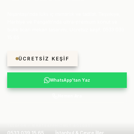
Nişantaşı'nda lüks iç mimarlık ve tadilat. Teşvikiye,
Harbiye ve Pangaltı'nda ultra-premium konut ve
butik ticari mekan tasarımı. Ücretsiz keşif: 0533 039
15 65
ÜCRETSIZ KEŞIF
WhatsApp'tan Yaz
Hemen Ara
TELEFON / WHATSAPP
HIZMET BÖLGESI
0533 039 15 65
İstanbul & Çevre İller