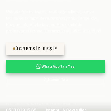
Üsküdar'da ev tadilati, mutfak yenileme, banyo
tadilatı ve komple daire renovasyonu. Çengelköy,
Kuzguncuk, Beylerbeyi ve Altunizade'de
profesyonel hizmet. Ücretsiz keşif: 0533 039 15 65
ÜCRETSIZ KEŞIF
WhatsApp'tan Yaz
Hemen Ara
TELEFON / WHATSAPP
HIZMET BÖLGESI
0533 039 15 65
İstanbul & Çevre İller