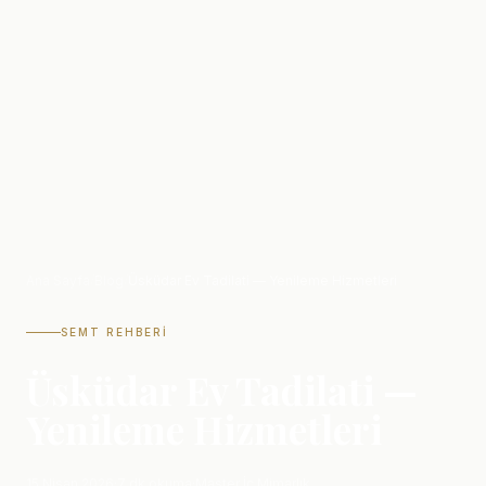
Ana Sayfa
/
Blog
/
Üsküdar Ev Tadilati — Yenileme Hizmetleri
SEMT REHBERI
Üsküdar Ev Tadilati —
Yenileme Hizmetleri
15 Nisan 2026
·
7 dk okuma
·
Master İç Mimarlık