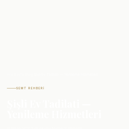
Ana Sayfa
/
Blog
/
Şişli Ev Tadilati — Yenileme Hizmetleri
SEMT REHBERI
Şişli Ev Tadilati —
Yenileme Hizmetleri
15 Nisan 2026
·
7 dk okuma
·
Master İç Mimarlık