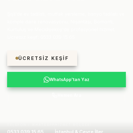
Şişli'de ev tadilati, mutfak yenileme, banyo tadilatı ve
komple daire renovasyonu. Nişantaşı, Bomonti,
Kurtuluş ve Mecidiyeköy'de profesyonel hizmet.
Ücretsiz keşif: 0533 039 15 65
ÜCRETSIZ KEŞIF
WhatsApp'tan Yaz
Hemen Ara
TELEFON / WHATSAPP
HIZMET BÖLGESI
0533 039 15 65
İstanbul & Çevre İller